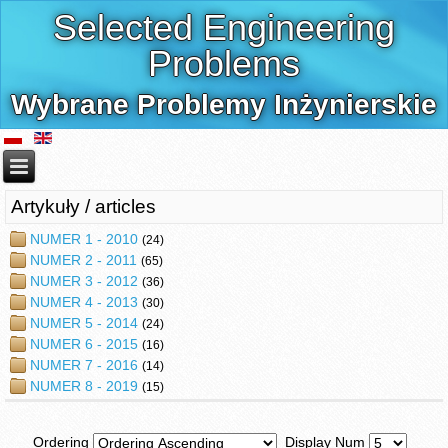
Selected Engineering
Problems
Wybrane Problemy Inżynierskie
Artykuły / articles
NUMER 1 - 2010
(24)
NUMER 2 - 2011
(65)
NUMER 3 - 2012
(36)
NUMER 4 - 2013
(30)
NUMER 5 - 2014
(24)
NUMER 6 - 2015
(16)
NUMER 7 - 2016
(14)
NUMER 8 - 2019
(15)
Ordering
Display Num